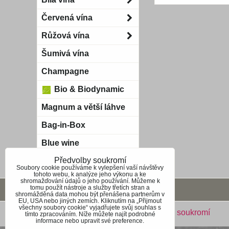
Červená vína
Růžová vína
Šumivá vína
Champagne
Bio & Biodynamic
Magnum a větší láhve
Bag-in-Box
Blue wine
Předvolby soukromí
Soubory cookie používáme k vylepšení vaší návštěvy
tohoto webu, k analýze jeho výkonu a ke
shromažďování údajů o jeho používání. Můžeme k
tomu použít nástroje a služby třetích stran a
Obchodní podmínky
shromážděná data mohou být přenášena partnerům v
EU, USA nebo jiných zemích. Kliknutím na „Přijmout
všechny soubory cookie“ vyjadřujete svůj souhlas s
Předvolby soukromí
Zásady ochrany soukromí
tímto zpracováním. Níže můžete najít podrobné
informace nebo upravit své preference.