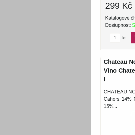
299 Kč
Katalogové čí
Dostupnost:
S
ks
Chateau No
Víno Chate
l
CHATEAU NO
Cahors, 14%, 
15%...