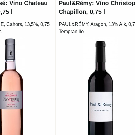
sé: Víno Chateau
Paul&Rémy: Víno Christo
,75 l
Chapillon, 0,75 l
 Cahors, 13,5%, 0,75
PAUL&RÉMY, Aragon, 13% Alk, 0,7
c
Tempranillo