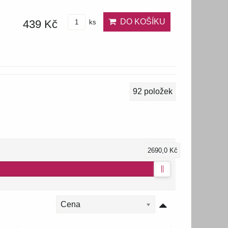
DO KOŠÍKU
439 Kč
ks
92
položek
2690,0 Kč
Cena