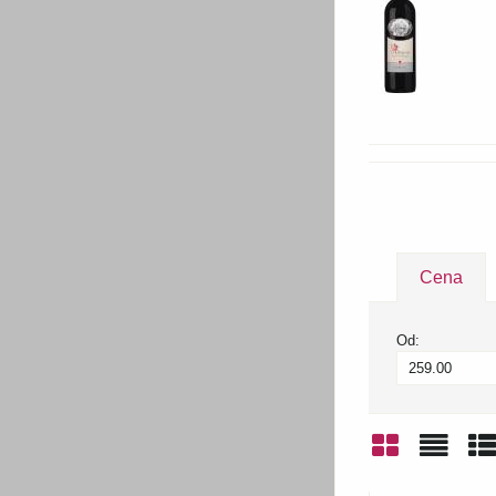
Cena
Od:
Mřížka
Sezn
Ta