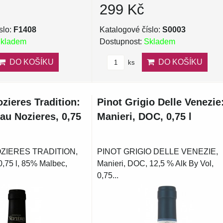
299 Kč
slo:
F1408
Katalogové číslo:
S0003
kladem
Dostupnost:
Skladem
DO KOŠÍKU
DO KOŠÍKU
ks
zieres Tradition:
Pinot Grigio Delle Venezie
au Nozieres, 0,75
Manieri, DOC, 0,75 l
ZIERES TRADITION,
PINOT GRIGIO DELLE VENEZIE,
0,75 l, 85% Malbec,
Manieri, DOC, 12,5 % Alk By Vol,
0,75...