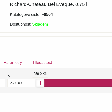
Richard-Chateau Bel Eveque, 0,75 l
Katalogové číslo:
F0504
Dostupnost:
Skladem
Parametry
Hledat text
259,0 Kč
Do:
am
bulka