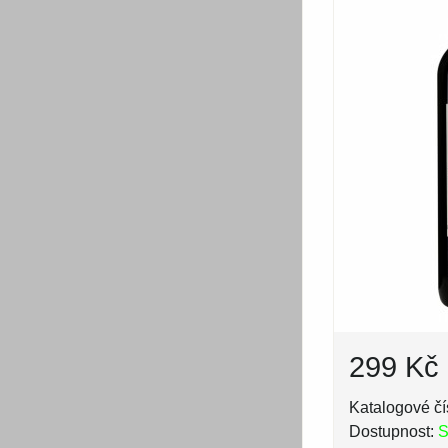
299 Kč
Katalogové čí
Dostupnost:
S