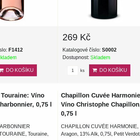
269 Kč
slo:
F1412
Katalogové číslo:
S0002
kladem
Dostupnost:
Skladem
DO KOŠÍKU
DO KOŠÍKU
ks
Touraine: Víno
Chapillon Cuvée Harmonie
arbonnier, 0,75 l
Víno Christophe Chapillon
0,75 l
HARBONNIER
CHAPILLON CUVÉE HARMONIE,
OURAINE, Touraine,
Aragon, 13% Alk, 0,75l, Petit Verdot,