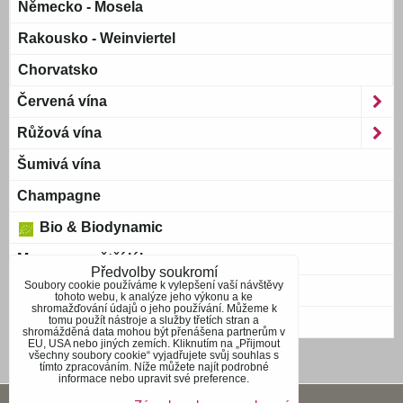
Německo - Mosela
Rakousko - Weinviertel
Chorvatsko
Červená vína
Růžová vína
Šumivá vína
Champagne
Bio & Biodynamic
Magnum a větší láhve
Předvolby soukromí
Soubory cookie používáme k vylepšení vaší návštěvy
Bag-in-Box
tohoto webu, k analýze jeho výkonu a ke
shromažďování údajů o jeho používání. Můžeme k
tomu použít nástroje a služby třetích stran a
Blue wine
shromážděná data mohou být přenášena partnerům v
EU, USA nebo jiných zemích. Kliknutím na „Přijmout
všechny soubory cookie“ vyjadřujete svůj souhlas s
tímto zpracováním. Níže můžete najít podrobné
informace nebo upravit své preference.