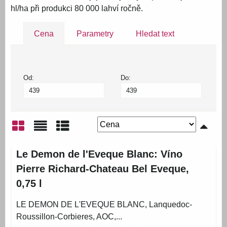
hl/ha při produkci 80 000 lahví ročně.
Cena
Parametry
Hledat text
Od:
Do:
Mřížka
Seznam
Tabulka
Le Demon de l'Eveque Blanc: Víno
Pierre Richard-Chateau Bel Eveque,
0,75 l
LE DEMON DE L'EVEQUE BLANC, Lanquedoc-
Roussillon-Corbieres, AOC,...