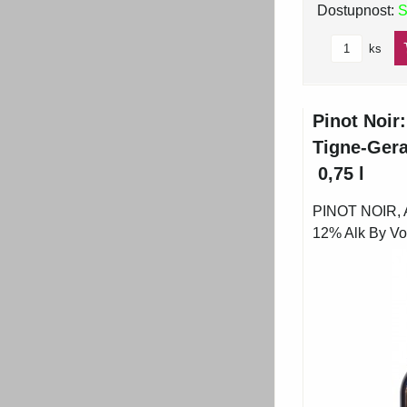
Dostupnost:
S
ks
Pinot Noir
Tigne-Gera
0,75 l
PINOT NOIR, 
12% Alk By Vol