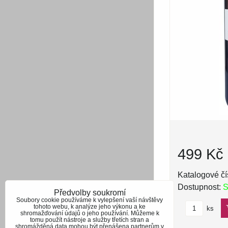
499 Kč
Katalogové čí
Dostupnost:
S
Předvolby soukromí
Soubory cookie používáme k vylepšení vaší návštěvy
tohoto webu, k analýze jeho výkonu a ke
ks
shromažďování údajů o jeho používání. Můžeme k
tomu použít nástroje a služby třetích stran a
shromážděná data mohou být přenášena partnerům v