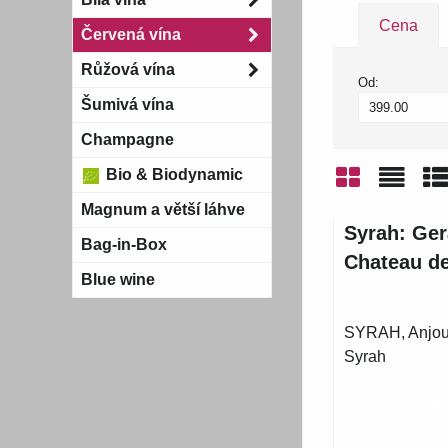
Cena
Červená vína
Růžová vína
Od:
Šumivá vína
Champagne
Bio & Biodynamic
Magnum a větší láhve
Mřížka
Sezn
Ta
Syrah: Ger
Bag-in-Box
Chateau de
Blue wine
SYRAH, Anjou,
Syrah