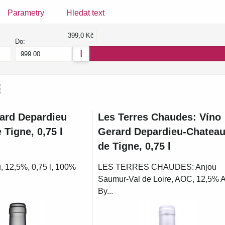
Parametry
Hledat text
399,0 Kč
Do:
am
bulka
ard Depardieu
Les Terres Chaudes: Víno
 Tigne, 0,75 l
Gerard Depardieu-Chatea
de Tigne, 0,75 l
 12,5%, 0,75 l, 100%
LES TERRES CHAUDES: Anjou
Saumur-Val de Loire, AOC, 12,5% A
By...