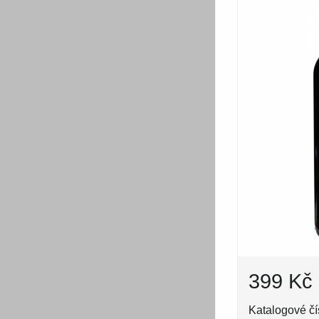
399 Kč
Katalogové čí