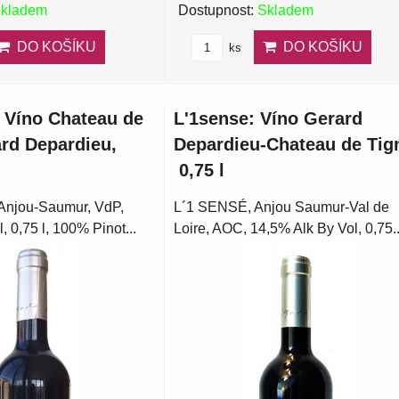
kladem
Dostupnost:
Skladem
DO KOŠÍKU
DO KOŠÍKU
ks
: Víno Chateau de
L'1sense: Víno Gerard
rd Depardieu,
Depardieu-Chateau de Tig
0,75 l
Anjou-Saumur, VdP,
L´1 SENSÉ, Anjou Saumur-Val de
, 0,75 l, 100% Pinot...
Loire, AOC, 14,5% Alk By Vol, 0,75..