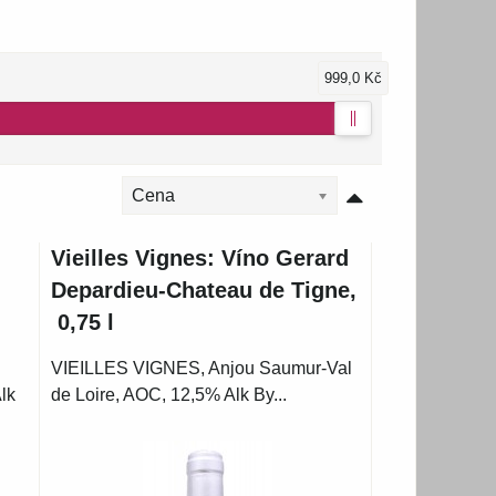
999,0 Kč
Cena
Vieilles Vignes: Víno Gerard
u
Depardieu-Chateau de Tigne,
0,75 l
VIEILLES VIGNES, Anjou Saumur-Val
lk
de Loire, AOC, 12,5% Alk By...