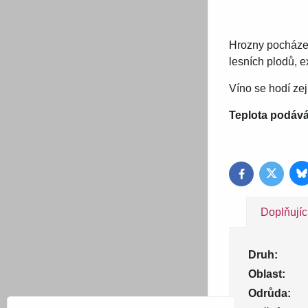
Hrozny pocházej
lesních plodů, 
Víno se hodí z
Teplota podává
B
Twitter
Facebook
Doplňujíc
Druh:
Oblast:
Odrůda: