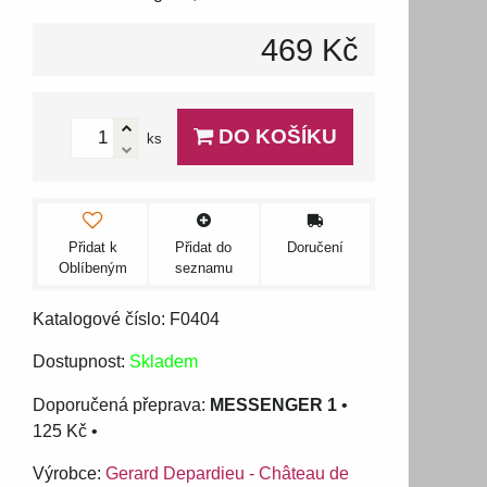
469 Kč
DO KOŠÍKU
ks
Přidat k
Přidat do
Doručení
Oblíbeným
seznamu
Katalogové číslo: F0404
Dostupnost:
Skladem
MESSENGER 1
•
125 Kč
•
Výrobce:
Gerard Depardieu - Château de