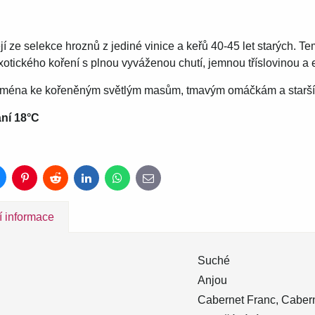
í ze selekce hroznů z jediné vinice a keřů 40-45 let starých. 
exotického koření s plnou vyváženou chutí, jemnou tříslovinou 
ejména ke kořeněným světlým masům, tmavým omáčkám a starš
ní 18°C
luesky
Pinterest
Reddit
LinkedIn
WhatsApp
E-
mail
í informace
Suché
Anjou
Cabernet Franc, Caber