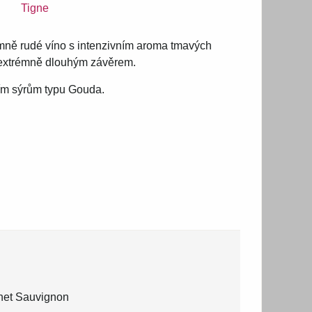
Tigne
Temně rudé víno s intenzivním aroma tmavých
a extrémně dlouhým závěrem.
ím sýrům typu Gouda.
net Sauvignon