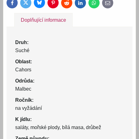
Bluesky
Twitter
Facebook
Pinterest
Reddit
LinkedIn
WhatsApp
E-
mail
Doplňující informace
Druh:
Suché
Oblast:
Cahors
Odrůda:
Malbec
Ročník:
na vyžádání
K jídlu:
saláty, mořské plody, bílá masa, drůbež
Země původu: