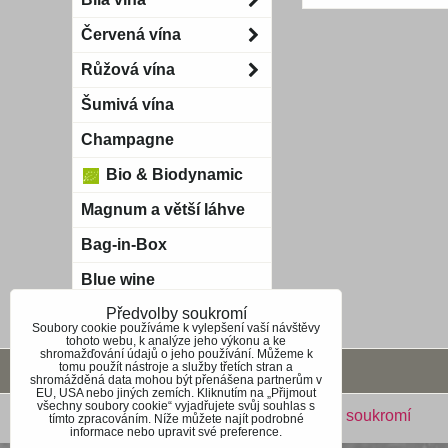
Červená vína
Růžová vína
Šumivá vína
Champagne
Bio & Biodynamic
Magnum a větší láhve
Bag-in-Box
Blue wine
Předvolby soukromí
Soubory cookie používáme k vylepšení vaší návštěvy
tohoto webu, k analýze jeho výkonu a ke
shromažďování údajů o jeho používání. Můžeme k
tomu použít nástroje a služby třetích stran a
Obchodní podmínky
shromážděná data mohou být přenášena partnerům v
EU, USA nebo jiných zemích. Kliknutím na „Přijmout
všechny soubory cookie“ vyjadřujete svůj souhlas s
Předvolby soukromí
Zásady ochrany soukromí
tímto zpracováním. Níže můžete najít podrobné
informace nebo upravit své preference.