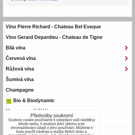
Víno Pierre Richard - Chateau Bel Eveque
Víno Gerard Depardieu - Chateau de Tigne
Bílá vína
Červená vína
Růžová vína
Šumivá vína
Champagne
Bio & Biodynamic
Magnum a větší láhve
Předvolby soukromí
Soubory cookie používáme k vylepšení vaší návštěvy
Bag-in-Box
tohoto webu, k analýze jeho výkonu a ke
shromažďování údajů o jeho používání. Můžeme k
tomu použít nástroje a služby třetích stran a
Blue wine