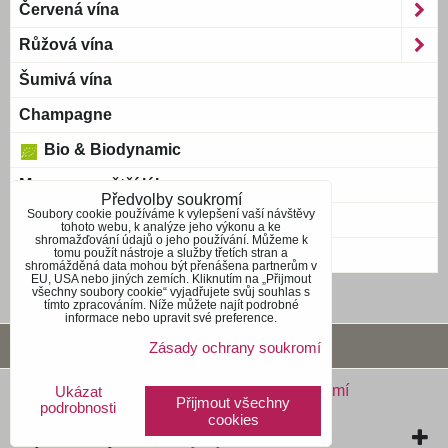
Červená vína
Růžová vína
Šumivá vína
Champagne
Bio & Biodynamic
Magnum a větší láhve
Předvolby soukromí
Soubory cookie používáme k vylepšení vaší návštěvy
Bag-in-Box
tohoto webu, k analýze jeho výkonu a ke
shromažďování údajů o jeho používání. Můžeme k
tomu použít nástroje a služby třetích stran a
Blue wine
shromážděná data mohou být přenášena partnerům v
EU, USA nebo jiných zemích. Kliknutím na „Přijmout
všechny soubory cookie“ vyjadřujete svůj souhlas s
tímto zpracováním. Níže můžete najít podrobné
informace nebo upravit své preference.
Obchodní podmínky
Zásady ochrany soukromí
Předvolby soukromí
Zásady ochrany soukromí
Ukázat
Přijmout všechny
podrobnosti
cookies
Vytvořeno systémem:
ByznysWeb.cz