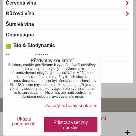
Červená vína
Růžová vína
Šumivá vína
Champagne
Bio & Biodynamic
Magnum a větší láhve
Předvolby soukromí
Soubory cookie používáme k vylepšení vaší návštěvy
Bag-in-Box
tohoto webu, k analýze jeho výkonu a ke
shromažďování údajů o jeho používání. Můžeme k
tomu použít nástroje a služby třetích stran a
Blue wine
shromážděná data mohou být přenášena partnerům v
EU, USA nebo jiných zemích. Kliknutím na „Přijmout
všechny soubory cookie“ vyjadřujete svůj souhlas s
tímto zpracováním. Níže můžete najít podrobné
informace nebo upravit své preference.
Obchodní podmínky
Zásady ochrany soukromí
Předvolby soukromí
Zásady ochrany soukromí
Ukázat
Přijmout všechny
podrobnosti
cookies
Vytvořeno systémem:
ByznysWeb.cz