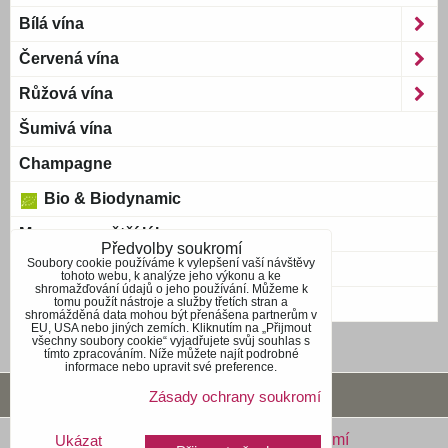
Bílá vína
Červená vína
Růžová vína
Šumivá vína
Champagne
Bio & Biodynamic
Magnum a větší láhve
Předvolby soukromí
Soubory cookie používáme k vylepšení vaší návštěvy
Bag-in-Box
tohoto webu, k analýze jeho výkonu a ke
shromažďování údajů o jeho používání. Můžeme k
tomu použít nástroje a služby třetích stran a
Blue wine
shromážděná data mohou být přenášena partnerům v
EU, USA nebo jiných zemích. Kliknutím na „Přijmout
všechny soubory cookie“ vyjadřujete svůj souhlas s
tímto zpracováním. Níže můžete najít podrobné
informace nebo upravit své preference.
Obchodní podmínky
Zásady ochrany soukromí
Předvolby soukromí
Zásady ochrany soukromí
Ukázat