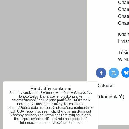
Cham
Cham
Chat
Chat
Kdo z
I mís
Těší
WIN
B
Twitter
Facebook
Diskuse
Předvolby soukromí
Soubory cookie používáme k vylepšení vaší návštěvy
tohoto webu, k analýze jeho výkonu a ke
(0 komentářů)
shromažďování údajů o jeho používání. Můžeme k
tomu použít nástroje a služby třetích stran a
shromážděná data mohou být přenášena partnerům v
EU, USA nebo jiných zemích. Kliknutím na „Přijmout
všechny soubory cookie“ vyjadřujete svůj souhlas s
tímto zpracováním. Níže můžete najít podrobné
informace nebo upravit své preference.