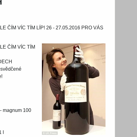
H
E ČÍM VÍC TÍM LÍP! 26 - 27.05.2016 PRO VÁS
LE ČÍM VÍC TÍM
ÁDECH
 osvědčené
e!
o – magnum 100
 l