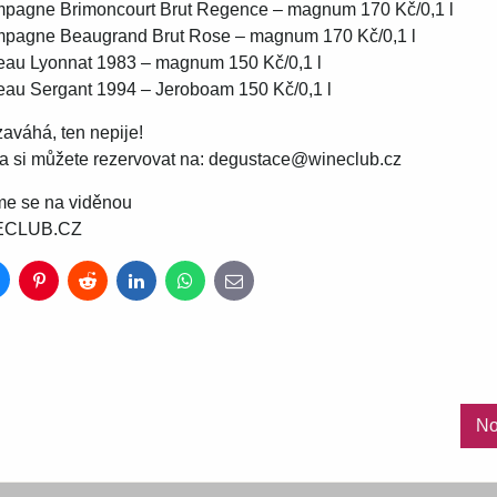
pagne Brimoncourt Brut Regence – magnum 170 Kč/0,1 l
pagne Beaugrand Brut Rose – magnum 170 Kč/0,1 l
eau Lyonnat 1983 – magnum 150 Kč/0,1 l
eau Sergant 1994 – Jeroboam 150 Kč/0,1 l
aváhá, ten nepije!
ta si můžete rezervovat na: degustace@wineclub.cz
me se na viděnou
ECLUB.CZ
luesky
Pinterest
Reddit
LinkedIn
WhatsApp
E-
mail
No