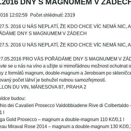
.05.2016 DNY S MAGNUMEM V ZÁDEC
 2016 12:02:59
Počet shlédnutí: 2319
 27.5. 2016 U NÁS NEPLATÍ, ŽE KDO CHCE VÍC NEMÁ NIC, AL
ÁDÁME DNY S MAGNUMEM V ZÁDECH
 27.5. 2016 U NÁS NEPLATÍ, ŽE KDO CHCE VÍC NEMÁ NIC, A
 27.05.2016 PRO VÁS POŘÁDÁME DNY S MAGNUMEM V Z
vte se u nás na víno a užijte si mimořádnou možnost ochutnat
ky z formátů magnum, double-magnum a Jeroboam po skleničc
ovaný počet láhví je bohužel nutnou samozřejmostí.
LLON DU VIN, MÁNESOVA 87, PRAHA 2
bídce budou:
hio dei Cavalieri Prosecco Valdobbiadene Rive di Colbertald
1 l
ega Gold Prosecco – magnum a double-magnum 110 Kč/0,1 l
eau Miraval Rose 2014 – magnum a double-magnum 130 Kč/0,1