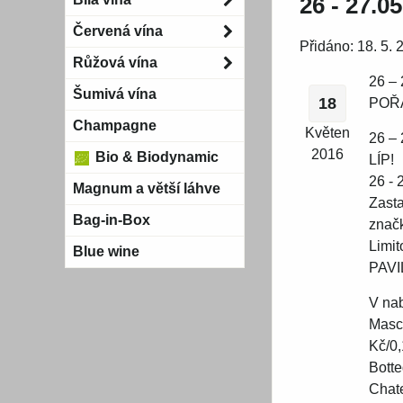
26 - 27
Červená vína
Přidáno: 18. 5.
Růžová vína
26 –
Šumivá vína
18
POŘ
Champagne
Květen
26 –
2016
Bio & Biodynamic
LÍP!
26 -
Magnum a větší láhve
Zasta
Bag-in-Box
znač
Limit
Blue wine
PAVI
V na
Masc
Kč/0,
Bott
Chat