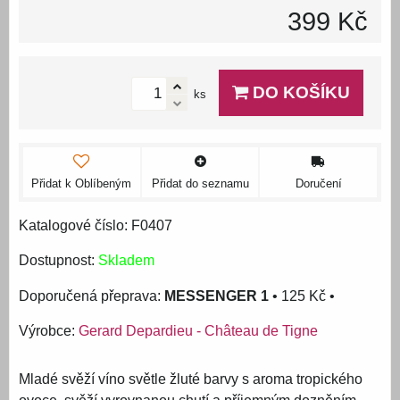
399 Kč
DO KOŠÍKU
ks
Přidat k Oblíbeným
Přidat do seznamu
Doručení
Katalogové číslo: F0407
Dostupnost:
Skladem
MESSENGER 1
•
125 Kč
•
Výrobce:
Gerard Depardieu - Château de Tigne
Mladé svěží víno světle žluté barvy s aroma tropického