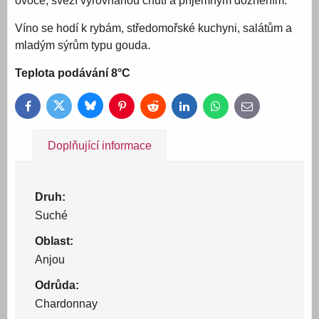
ovoce, svěží vyrovnanou chutí a příjemným dozněním.
Víno se hodí k rybám, středomořské kuchyni, salátům a
mladým sýrům typu gouda.
Teplota podávání 8°C
Bluesky
Twitter
Facebook
Pinterest
Reddit
LinkedIn
WhatsApp
E-
mail
Doplňující informace
Druh:
Suché
Oblast:
Anjou
Odrůda:
Chardonnay