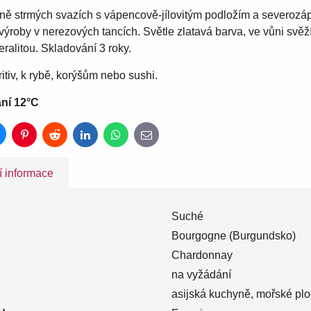
vně strmých svazích s vápencově-jílovitým podložím a severozáp
výroby v nerezových tancích. Světle zlatavá barva, ve vůni svěží
ralitou. Skladování 3 roky.
ritiv, k rybě, korýšům nebo sushi.
ní 12°C
luesky
Pinterest
Reddit
LinkedIn
WhatsApp
E-
mail
í informace
Suché
Bourgogne (Burgundsko)
Chardonnay
na vyžádání
asijská kuchyně, mořské plod