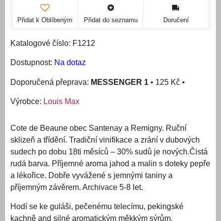
Přidat k Oblíbeným
Přidat do seznamu
Doručení
Katalogové číslo: F1212
Dostupnost:
Na dotaz
MESSENGER 1
•
125 Kč
•
Výrobce:
Louis Max
Cote de Beaune obec Santenay a Remigny. Ruční
sklizeň a třídění. Tradiční vinifikace a zrání v dubových
sudech po dobu 18ti měsíců – 30% sudů je nových.Čistá
rudá barva. Příjemné aroma jahod a malin s doteky pepře
a lékořice. Dobře vyvážené s jemnými taniny a
příjemným závěrem. Archivace 5-8 let.
Hodí se ke guláši, pečenému telecímu, pekingské
kachně and silné aromatickým měkkým sýrům.