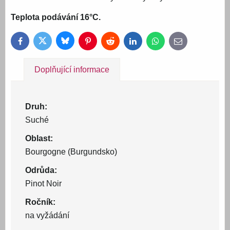
Teplota podávání 16°C.
Bluesky
Twitter
Facebook
Pinterest
Reddit
LinkedIn
WhatsApp
E-
mail
Doplňující informace
Druh:
Suché
Oblast:
Bourgogne (Burgundsko)
Odrůda:
Pinot Noir
Ročník:
na vyžádání