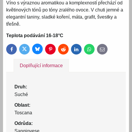
Víno s výraznou aromatikou a komplexností přechází od
květinových tónů po tóny zralého ovoce. V chuti jemné a
elegantní taniny, sladké koření, máta, grafit, švestky a
třešně.
Teplota podávání 16-18°C
Bluesky
Twitter
Facebook
Pinterest
Reddit
LinkedIn
WhatsApp
E-
mail
Doplňující informace
Druh:
Suché
Oblast:
Toscana
Odrůda:
Sangiovese