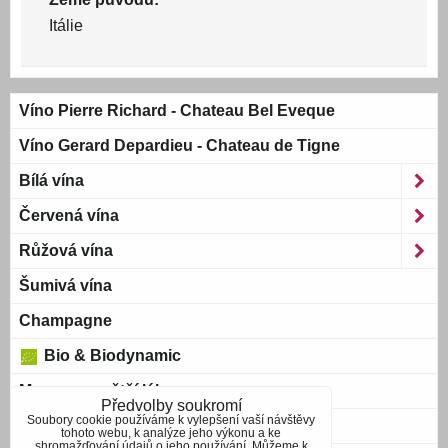
Itálie
Víno Pierre Richard - Chateau Bel Eveque
Víno Gerard Depardieu - Chateau de Tigne
Bílá vína
Červená vína
Růžová vína
Šumivá vína
Champagne
Bio & Biodynamic
Magnum a větší láhve
Předvolby soukromí
Soubory cookie používáme k vylepšení vaší návštěvy
Bag-in-Box
tohoto webu, k analýze jeho výkonu a ke
shromažďování údajů o jeho používání. Můžeme k