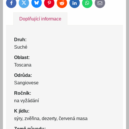
Bluesky
Twitter
Facebook
Pinterest
Reddit
LinkedIn
WhatsApp
E-
mail
Doplňující informace
Druh:
Suché
Oblast:
Toscana
Odrůda:
Sangiovese
Ročník:
na vyžádání
K jídlu:
sýry, zvěřina, dezerty, červená masa
Země původu: