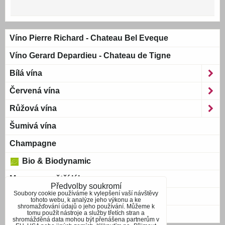
Víno Pierre Richard - Chateau Bel Eveque
Víno Gerard Depardieu - Chateau de Tigne
Bílá vína
Červená vína
Růžová vína
Šumivá vína
Champagne
Bio & Biodynamic
Magnum a větší láhve
Předvolby soukromí
Soubory cookie používáme k vylepšení vaší návštěvy
Bag-in-Box
tohoto webu, k analýze jeho výkonu a ke
shromažďování údajů o jeho používání. Můžeme k
tomu použít nástroje a služby třetích stran a
Blue wine
shromážděná data mohou být přenášena partnerům v