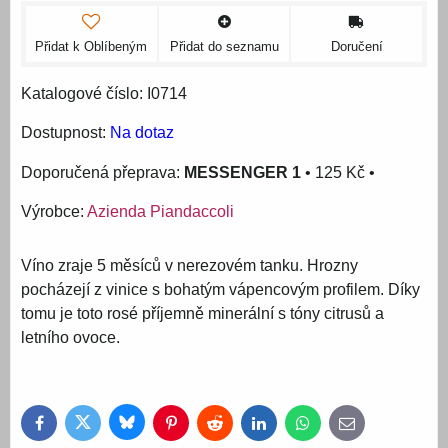
Přidat k Oblíbeným
Přidat do seznamu
Doručení
Katalogové číslo: I0714
Dostupnost:
Na dotaz
MESSENGER 1
•
125 Kč
•
Výrobce:
Azienda Piandaccoli
Víno zraje 5 měsíců v nerezovém tanku. Hrozny
pocházejí z vinice s bohatým vápencovým profilem. Díky
tomu je toto rosé příjemně minerální s tóny citrusů a
letního ovoce.
Bluesky
Twitter
Facebook
Pinterest
Reddit
LinkedIn
WhatsApp
E-
mail