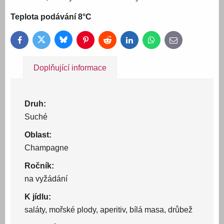
Teplota podávání 8°C
Bluesky
Twitter
Facebook
Pinterest
Reddit
LinkedIn
WhatsApp
E-
mail
Doplňující informace
Druh:
Suché
Oblast:
Champagne
Ročník:
na vyžádání
K jídlu:
saláty, mořské plody, aperitiv, bílá masa, drůbež