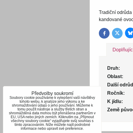
Tradiční odrůda 
kandované ovoce
B
Twitter
Facebook
Doplňujíc
Druh:
Oblast:
Další odrůd
Ročník:
Předvolby soukromí
Soubory cookie používáme k vylepšení vaší návštěvy
K jídlu:
tohoto webu, k analýze jeho výkonu a ke
shromažďování údajů o jeho používání. Můžeme k
tomu použít nástroje a služby třetích stran a
Země půvo
shromážděná data mohou být přenášena partnerům v
EU, USA nebo jiných zemích. Kliknutím na „Přijmout
všechny soubory cookie“ vyjadřujete svůj souhlas s
tímto zpracováním. Níže můžete najít podrobné
informace nebo upravit své preference.