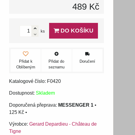
489 Kč
DO KOŠÍKU
ks
Přidat k
Přidat do
Doručení
Oblíbeným
seznamu
Katalogové číslo: F0420
Dostupnost:
Skladem
MESSENGER 1
•
125 Kč
•
Výrobce:
Gerard Depardieu - Château de
Tigne