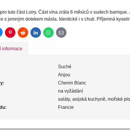
pro tuto část Loiry. Část vína zrála 6 měsíců v sudech barrique
 s jemným dotekem másla. Identické i v chuti. Příjemná kyselin
luesky
Pinterest
Reddit
LinkedIn
WhatsApp
E-
mail
í informace
Suché
Anjou
y:
Chenin Blanc
na vyžádání
saláty, asijská kuchyně, mořské pl
du:
Francie