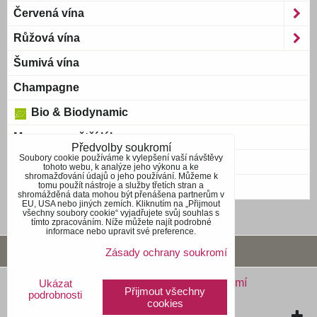
Červená vína
Růžová vína
Šumivá vína
Champagne
Bio & Biodynamic
Magnum a větší láhve
Předvolby soukromí
Soubory cookie používáme k vylepšení vaší návštěvy
Bag-in-Box
tohoto webu, k analýze jeho výkonu a ke
shromažďování údajů o jeho používání. Můžeme k
tomu použít nástroje a služby třetích stran a
Blue wine
shromážděná data mohou být přenášena partnerům v
EU, USA nebo jiných zemích. Kliknutím na „Přijmout
všechny soubory cookie“ vyjadřujete svůj souhlas s
tímto zpracováním. Níže můžete najít podrobné
informace nebo upravit své preference.
Obchodní podmínky
Zásady ochrany soukromí
Předvolby soukromí
Zásady ochrany soukromí
Ukázat
Přijmout všechny
podrobnosti
cookies