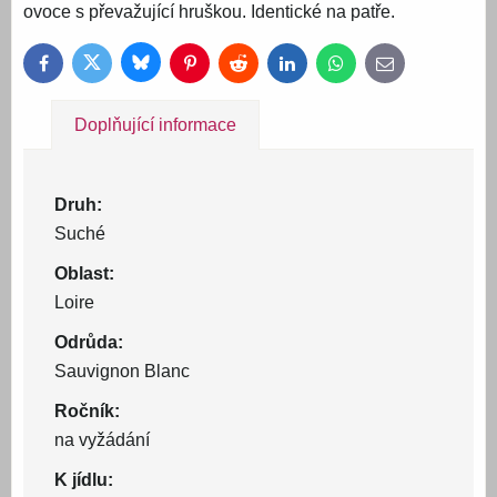
ovoce s převažující hruškou. Identické na patře.
Bluesky
Twitter
Facebook
Pinterest
Reddit
LinkedIn
WhatsApp
E-
mail
Doplňující informace
Druh:
Suché
Oblast:
Loire
Odrůda:
Sauvignon Blanc
Ročník:
na vyžádání
K jídlu: